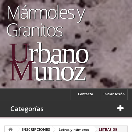
Mármoles y
Granitos
U
rbano
M
uñoz
Contacto
Iniciar sesión
Categorías
INSCRIPCIONES
Letras y números
LETRAS DE