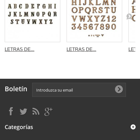
LETRAS DE...
LETRAS DE...
LETR
Boletín
Categorías