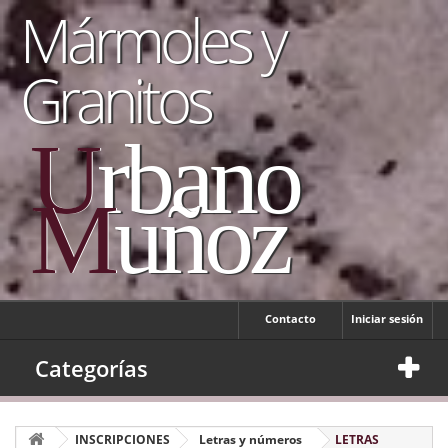
Mármoles y
Granitos
U
rbano
M
uñoz
Contacto
Iniciar sesión
Categorías
INSCRIPCIONES
Letras y números
LETRAS