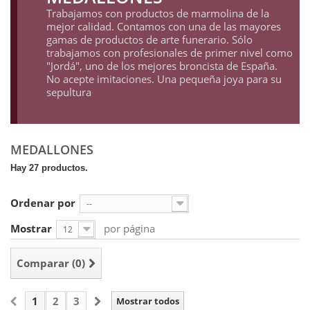
Trabajamos con productos de marmolina de la
mejor calidad. Contamos con una de las mayores
gamas de productos de arte funerario. Sólo
trabajamos con profesionales de primer nivel como
"Jordá", uno de los mejores broncista de España.
No acepte imitaciones. Una pequeña joya para su
sepultura
MEDALLONES
Hay 27 productos.
Ordenar por
--
Mostrar
por página
12
Comparar (
0
)
1
2
3
Mostrar todos