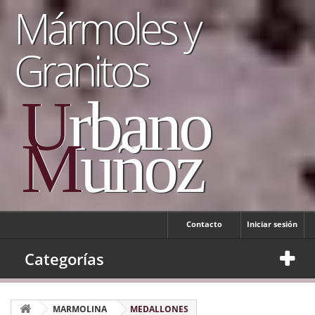
Mármoles y
Granitos
U
rbano
M
uñoz
Contacto
Iniciar sesión
Categorías
MARMOLINA
MEDALLONES