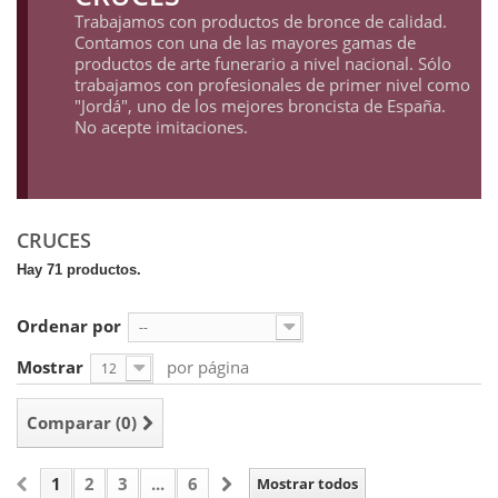
Trabajamos con productos de bronce de calidad.
Contamos con una de las mayores gamas de
productos de arte funerario a nivel nacional. Sólo
trabajamos con profesionales de primer nivel como
"Jordá", uno de los mejores broncista de España.
No acepte imitaciones.
CRUCES
Hay 71 productos.
Ordenar por
--
Mostrar
por página
12
Comparar (
0
)
1
2
3
...
6
Mostrar todos