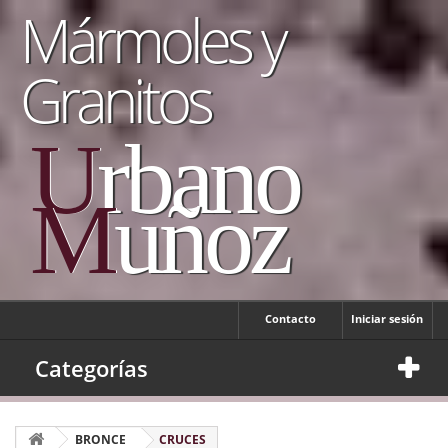
Mármoles y
Granitos
U
rbano
M
uñoz
Contacto
Iniciar sesión
Categorías
BRONCE
CRUCES