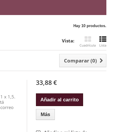
Hay 10 productos.
Vista:
Cuadrícula
Lista
Comparar (
0
)
33,88 €
1 x 1,5.
Añadir al carrito
tá
 correo
Más