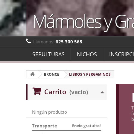
Mármoles y Gr
Llámanos:
625 300 568
SEPULTURAS
NICHOS
INSCRIPC
BRONCE
LIBROS Y PERGAMINOS
Carrito
(vacío)
T
Ningún producto
f
b
Transporte
Envío gratuito!